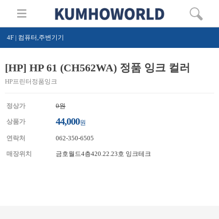
4F | 컴퓨터,주변기기
[HP] HP 61 (CH562WA) 정품 잉크 컬러
HP프린터정품잉크
정상가
0원
44,000
상품가
원
연락처
062-350-6505
매장위치
금호월드4층420.22.23호 잉크테크