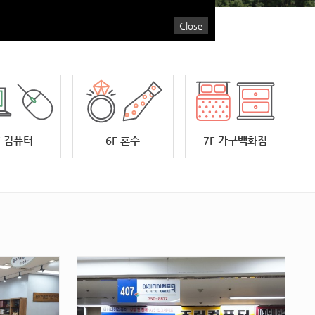
Close
F 컴퓨터
6F 혼수
7F 가구백화점