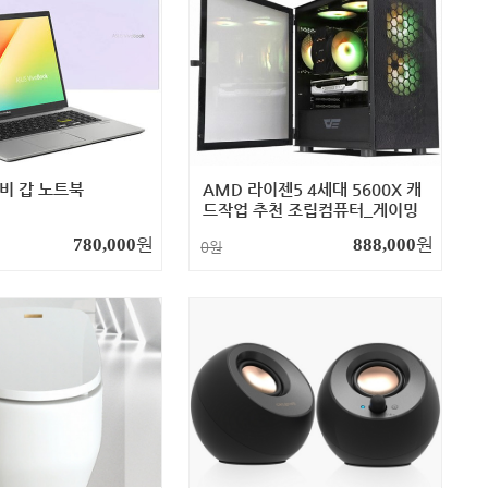
성비 갑 노트북
AMD 라이젠5 4세대 5600X 캐
드작업 추천 조립컴퓨터_게이밍
팩토리
원
원
780,000
888,000
0원