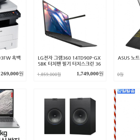
93FW 흑백
LG전자 그램360 14TD90P-GX
ASUS 노
5BK 터치펜 필기 터치스크린 36
0˚회전액정 노트북
원
원
269,000
1,749,000
1,859,000원
0원