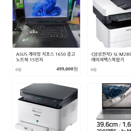
ASUS 게이밍 지포스 1650 중고
<삼성전자> SL-M28
노트북 15인치
레이져팩스복합기
원
499,000
0원
0원