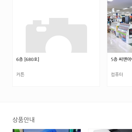
호]
호]
6층 [680호]
5층 씨앤아이
커튼
컴퓨터
광주광역시 서구 군분2로 54(화정동) 6층 [680
광주광역시 서구
호]
호]
상품안내