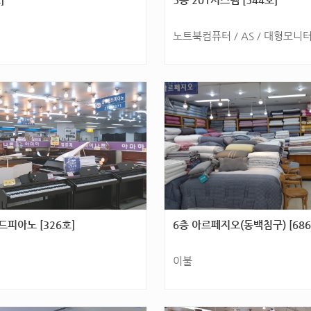
노트북컴퓨터 / AS / 대형모니터
 군분2로 54 (화정동) 6층 672호
광주광역시 서구 군분2로 54(화정동) 
호]
드피아노 [326호]
6층 아르페지오(동백침구) [686
이불
 군분2로 54(화정동) 3층 [326
광주광역시 서구 군분2로 54(화정동) 