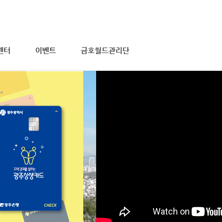
센터
이벤트
금호월드관리단