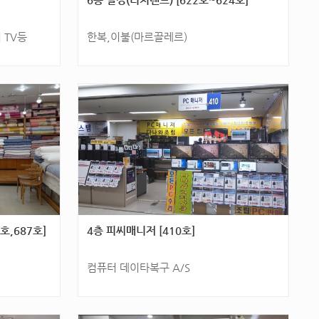
 TV등
한복,이불(마르끌레르)
5층 [544
광주광역시 서구 군분2로 54(화정동) 6층 [622
호,623호,624호]
호,687호]
4층 피씨매니저 [410호]
컴퓨터 데이타복구 A/S
6층 [686
광주광역시 서구 군분2로 54(화정동) 4층 [410