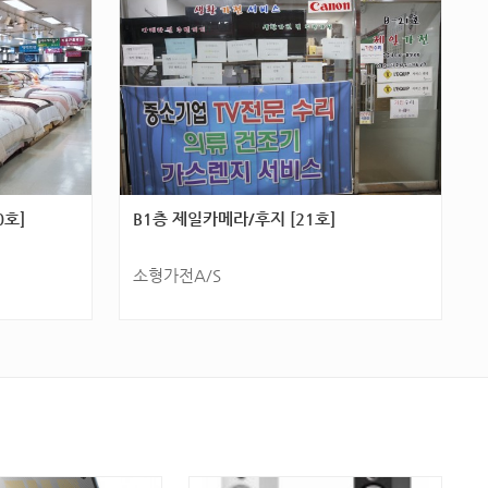
호]
0호]
B1층 제일카메라/후지 [21호]
소형가전A/S
6층 [618
광주광역시 서구 군분2로 54(화정동) B1층 [21
호]