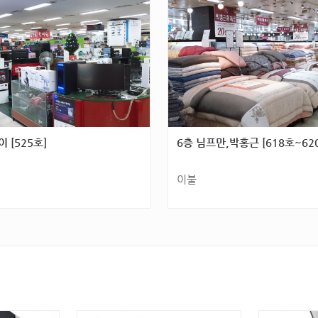
호,687호]
 [525호]
6층 님프만,박홍근 [618호~62
이불
 군분2로 54(화정동) 5층 [525
광주광역시 서구 군분2로 54(화정동) 
호,619호,620호]