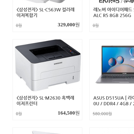
<삼성전자> SL-C563W 컬러레
레노버 아이디어패드 Sl
이져복합기
ALC R5 8GB 256G
원
329,000
0원
0원
<삼성전자> SL-M2630 흑백레
ASUS D515UA [ 라
이져프린터
0U / DDR4 / 4GB / 
adeon Graphics ]
원
164,500
0원
580,000원