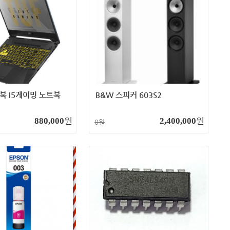
트북 I5게이밍 노트북
B&W 스피커 603S2
원
원
880,000
2,400,000
0원