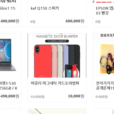
im1-15
kef Q150 스피커
EPSON 엡손
03 빨강
원
원
400,000
600,000
0원
0원
이젠3-530
머큐리 마그네틱 카드도어범퍼
전자기기기
256GB / R
공개문제1
수기 외 2
원
원
490,000
10,000
13,000원
9,500원
매가능