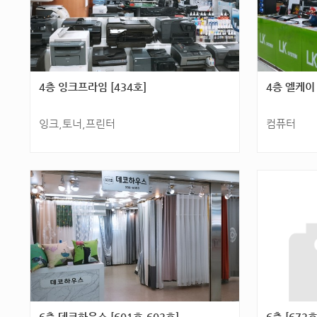
4층 잉크프라임 [434호]
4층 엘케이 
잉크,토너,프린터
컴퓨터
광주광역시 서구 군분2로 54(화정동) 4층 [434
광주광역시 서구
호]
호]
6층 데코하우스 [601호,602호]
6층 [672호