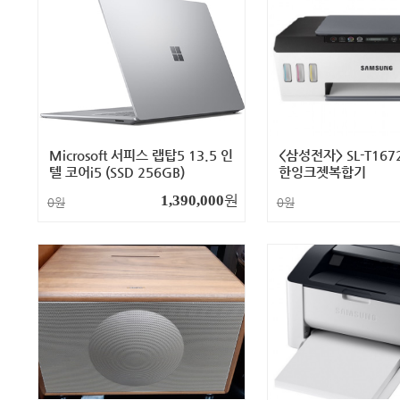
Microsoft 서피스 랩탑5 13.5 인
<삼성전자> SL-T16
텔 코어i5 (SSD 256GB)
한잉크젯복합기
원
1,390,000
0원
0원