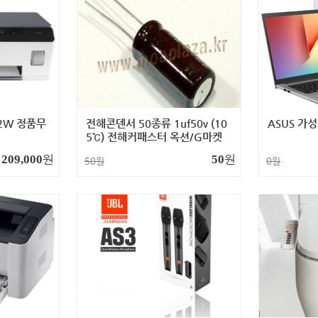
72W 정품무
전해콘덴서 50종류 1uf50v (10
ASUS 가
5℃) 전해커패스터 옥션/G마켓
링크구매가능
원
원
209,000
50
50원
0원