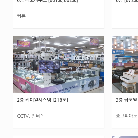
커튼
광주광역시 서구 군분2로 54(화정동) 6층 [601
광주광역시 서구
호,602호]
2층 케이원시스템 [218호]
3층 금호월
CCTV, 인터폰
중고피아노
광주광역시 서구 군분2로 54(화정동) 2층 [218
광주광역시 서구