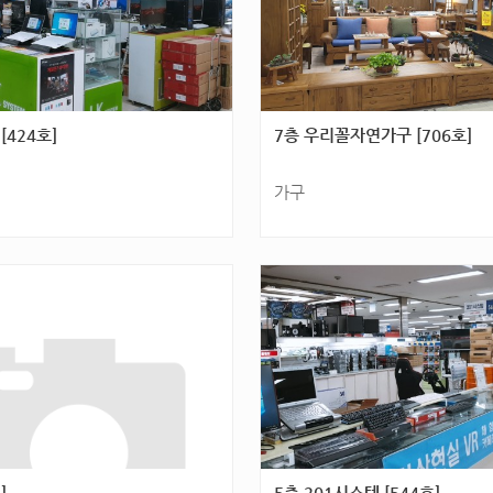
[424호]
7층 우리꼴자연가구 [706호]
가구
 군분2로 54(화정동) 4층 [424
광주광역시 서구 군분2로 54(화정동) 
호]
]
5층 201시스템 [544호]