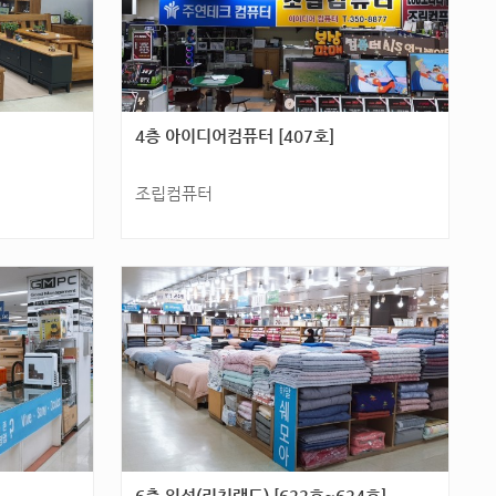
4층 아이디어컴퓨터 [407호]
조립컴퓨터
7층 [706
광주광역시 서구 군분2로 54(화정동) 4층 [407
호]
6층 일성(리치랜드) [622호~624호]