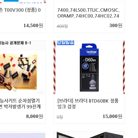
 T00V300 (정품) 0
7400.74LS00.TTLIC.CMOSIC.
OPAMP.74HC00.74HC02.74
HC04. 옥션/G마켓 링크구매가
원
원
14,500
300
400원
능 효성 미니샾에서 검색하시면
2000가지를 구매할수 있습니다.
능사키트 순차점멸기
[브라더] 브라더 BTD60BK 정품
번 박자발생기 99진계
잉크 검정
8종 옥션/G마켓 링크구
원
원
8,000
15,000
0원