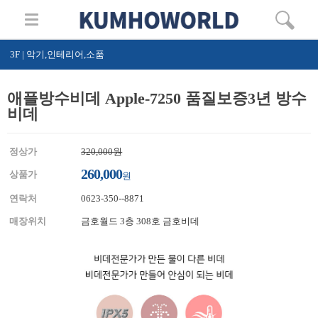
3F | 악기,인테리어,소품
애플방수비데 Apple-7250 품질보증3년 방수
비데
정상가
320,000원
260,000
상품가
원
연락처
0623-350--8871
매장위치
금호월드 3층 308호 금호비데