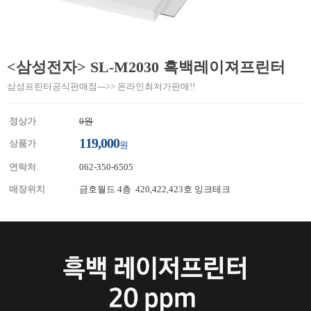
<삼성전자> SL-M2030 흑백레이져프린터
삼성프린터공식판매점--->> 온라인최저가판매!!
정상가
0원
119,000
상품가
원
연락처
062-350-6505
매장위치
금호월드 4층 420,422,423호 잉크테크