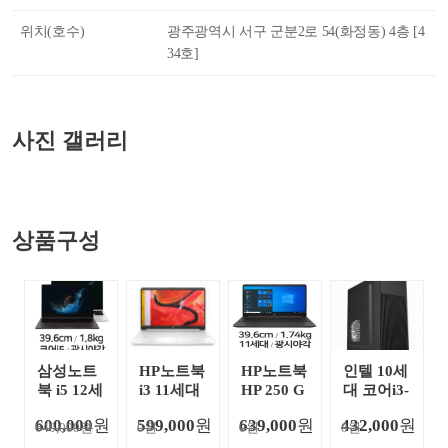
위치(호수)
광주광역시 서구 군분2로 54(화정동) 4층 [4
34호]
사진 갤러리
상품구성
삼성노트
HP노트북
HP노트북
인텔 10세
북 i5 12세
i3 11세대
HP 250 G
대 코어i3-
대 NT550
HP 15s-fq
8-363W4
10100F 경
600,000
원
599,000
원
639,000
원
432,000
원
640,000원
XEZ-A58
0원
2011TU
0원
PC (SSD 2
0원
리사무용
A
(SSD 256
56GB)
추천 조립