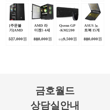
GB)
컴퓨터_게
이밍팩토
리
[주문불
AMD 라
Qsenn GP
ASUS 노
가]AMD
이젠5 4세
-KM2200
트북 I5게
라이젠5 3
대 5600X
Plus 키보
이밍 노트
577,000
원
888,000
원
9,500
원
880,000
원
0원
세대 3600
0원
캐드작업
0원
드 USB타
0원
북
리그오브
추천 조립
입 +마우
레전드 추
컴퓨터_게
스 USB타
천 조립컴
이밍팩토
입
퓨터_게이
리
밍팩토리
금호월드
상담실안내