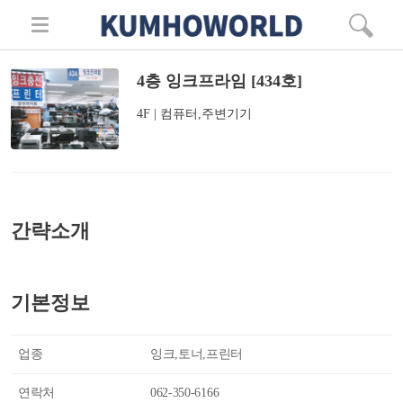
4층 잉크프라임 [434호]
4F | 컴퓨터,주변기기
간략소개
기본정보
업종
잉크,토너,프린터
연락처
062-350-6166