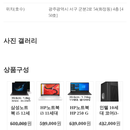
위치(호수)
광주광역시 서구 군분2로 54(화정동) 4층 [4
50호]
사진 갤러리
상품구성
삼성노트
HP노트북
HP노트북
인텔 10세
북 i5 12세
i3 11세대
HP 250 G
대 코어i3-
대 NT550
HP 15s-fq
8-363W4
10100F 경
600,000
원
599,000
원
639,000
원
432,000
원
640,000원
XEZ-A58
0원
2011TU
0원
PC (SSD 2
0원
리사무용
A
(SSD 256
56GB)
추천 조립