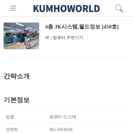
4층 JK시스템,월드정보 [450호]
4F | 컴퓨터,주변기기
간략소개
기본정보
업종
컴퓨터 도,소매
연락처
062-350-8420