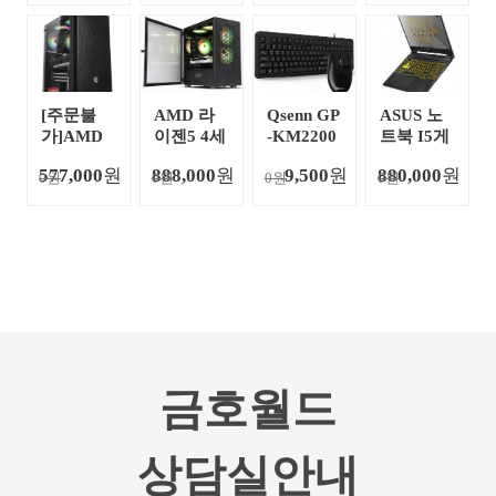
GB)
컴퓨터_게
이밍팩토
리
[주문불
AMD 라
Qsenn GP
ASUS 노
가]AMD
이젠5 4세
-KM2200
트북 I5게
라이젠5 3
대 5600X
Plus 키보
이밍 노트
577,000
원
888,000
원
9,500
원
880,000
원
0원
세대 3600
0원
캐드작업
0원
드 USB타
0원
북
리그오브
추천 조립
입 +마우
레전드 추
컴퓨터_게
스 USB타
천 조립컴
이밍팩토
입
퓨터_게이
리
밍팩토리
금호월드
상담실안내